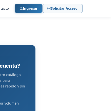
tacto
Ingresar
Solicitar Acceso
 cuenta?
stro catálogo
s para
es rápido y sin
por volumen