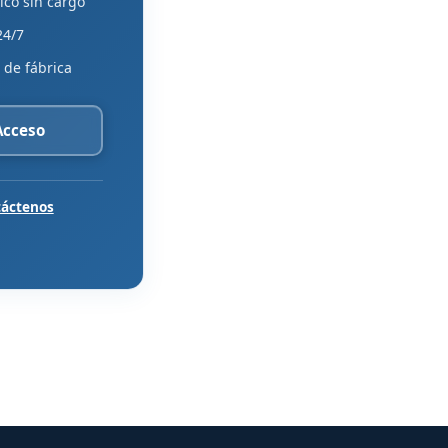
ico sin cargo
24/7
 de fábrica
 Acceso
áctenos