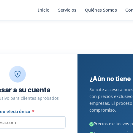
Inicio
Servicios
Quiénes Somos
Con
¿Aún no tiene
esar a su cuenta
Solicite acceso a nue
con precios exclusivo
usivo para clientes aprobados
empresas. El proceso 
compromiso.
reo electrónico
*
Precios exclusivos 