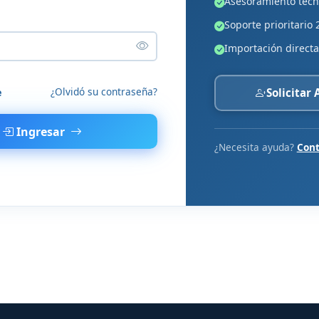
Asesoramiento técn
Soporte prioritario 
Importación directa
¿Olvidó su contraseña?
e
Solicitar
Ingresar
¿Necesita ayuda?
Cont